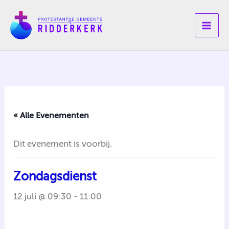
Ga
naar
de
inhoud
« Alle Evenementen
Dit evenement is voorbij.
Zondagsdienst
12 juli @ 09:30
-
11:00